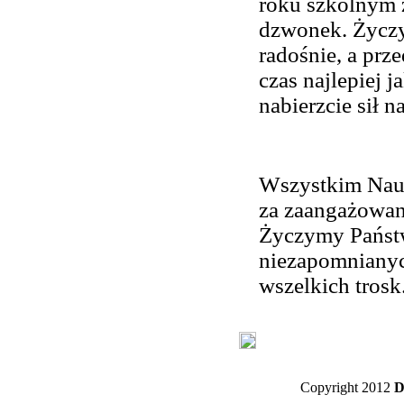
roku szkolnym 
dzwonek. Życz
radośnie, a prz
czas najlepiej j
nabierzcie sił 
Wszystkim Nauc
za zaangażowani
Życzymy Państw
niezapomnianyc
wszelkich trosk
Copyright 2012
D